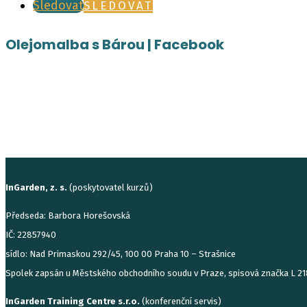
Sledovat
SLEDOVAT
Olejomalba s Bárou | Facebook
InGarden, z. s.
(poskytovatel kurzů)
Předseda: Barbora Horešovská
IČ: 22857940
sídlo: Nad Primaskou 292/45, 100 00 Praha 10 – Strašnice
Spolek zapsán u Městského obchodního soudu v Praze, spisová značka L 
InGarden Training Centre s.r.o.
(konferenční servis)