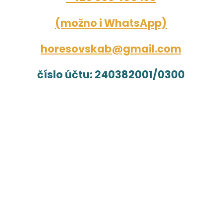
(možno i WhatsApp)
horesovskab@gmail.com
číslo účtu: 240382001/0300