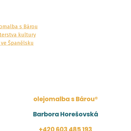
jomalba s Bárou
terstva kultury
y ve Španělsku
olejomalba s Bárou®
Barbora Horešovská
+420 603 485 193