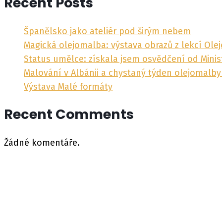
Recent Posts
Španělsko jako ateliér pod širým nebem
Magická olejomalba: výstava obrazů z lekcí Ole
Status umělce: získala jsem osvědčení od Minis
Malování v Albánii a chystaný týden olejomalb
Výstava Malé formáty
Recent Comments
Žádné komentáře.