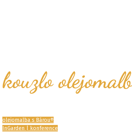
vstupte do s
kouzlo olejomal
olejomalba s Bárou®
InGarden | konference