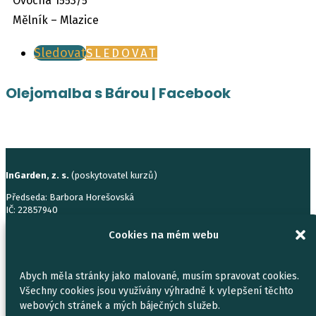
Ovocná 1553/5
Mělník – Mlazice
Sledovat
SLEDOVAT
Olejomalba s Bárou | Facebook
InGarden, z. s.
(poskytovatel kurzů)
Předseda: Barbora Horešovská
IČ: 22857940
sídlo: Nad Primaskou 292/45, 100 00 Praha 10 – Strašnice
Cookies na mém webu
Spolek zapsán u Městského obchodního soudu v Praze, spisová značka L
21882/MSPH.
InGarden Training Centre s.r.o.
(konferenční servis)
Abych měla stránky jako malované, musím spravovat cookies.
Všechny cookies jsou využívány výhradně k vylepšení těchto
Jednatel: Barbora Horešovská
IČ: 04546113
webových stránek a mých báječných služeb.