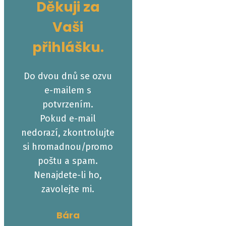
Děkuji za
Vaši
přihlášku.
Do dvou dnů se ozvu
e-mailem s
potvrzením.
Pokud e-mail
nedorazí, zkontrolujte
si hromadnou/promo
poštu a spam.
Nenajdete-li ho,
zavolejte mi.
Bára