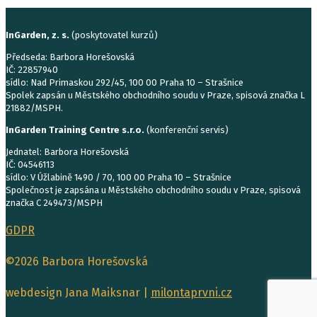
InGarden, z. s.
(poskytovatel kurzů)
Předseda: Barbora Horešovská
IČ: 22857940
sídlo: Nad Primaskou 292/45, 100 00 Praha 10 – Strašnice
Spolek zapsán u Městského obchodního soudu v Praze, spisová značka L
21882/MSPH.
InGarden Training Centre s.r.o.
(konferenční servis)
Jednatel: Barbora Horešovská
IČ: 04546113
sídlo: V Úžlabině 1490 / 70, 100 00 Praha 10 – Strašnice
Společnost je zapsána u Městského obchodního soudu v Praze, spisová
značka C 249473/MSPH
GDPR
©2026 Barbora Horešovská
webdesign Jana Maiksnar |
milontaprvni.cz